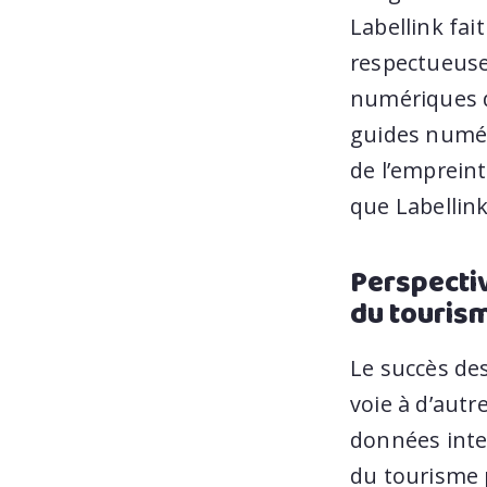
Labellink fa
respectueuse
numériques d
guides numér
de l’empreint
que Labellin
Perspectiv
du touris
Le succès des
voie à d’aut
données intel
du tourisme p