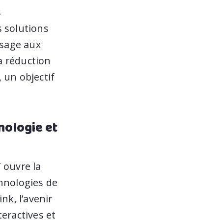
s
s solutions
ssage aux
a réduction
 un objectif
nologie et
 ouvre la
chnologies de
nk, l’avenir
eractives et