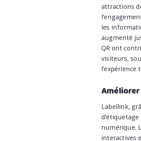
attractions 
l’engagement,
les informati
augmenté jusq
QR ont contri
visiteurs, so
l’expérience 
Améliorer 
Labellink, gr
d’étiquetage 
numérique. L’
interactives