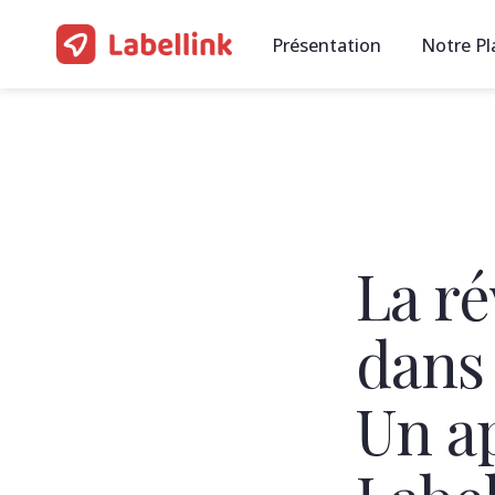
Présentation
Notre P
La r
dans 
Un ap