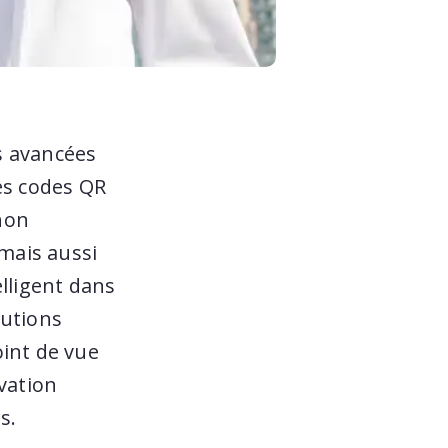
es avancées
es codes QR
non
 mais aussi
elligent dans
lutions
oint de vue
vation
s.