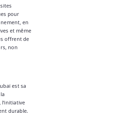
 sites
ues pour
onnement, en
tives et même
es offrent de
urs, non
ubaï est sa
la
’initiative
ent durable.