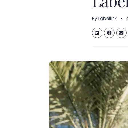
Label
By
Labellink