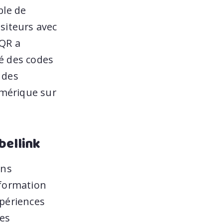
ble de
isiteurs avec
 QR a
té des codes
 des
numérique sur
bellink
ons
sformation
xpériences
ées