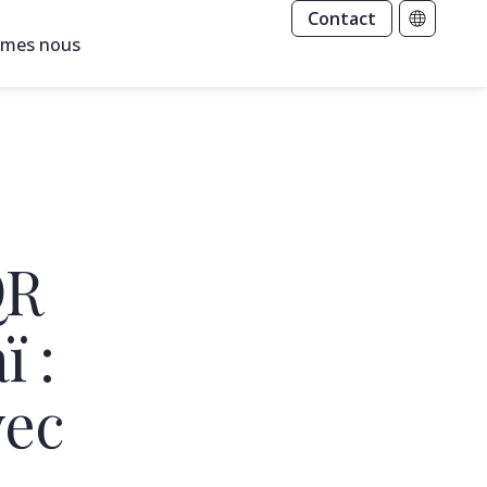
Contact
mmes nous
QR
ï :
vec