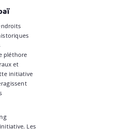
baï
endroits
historiques
s
e pléthore
uraux et
te initiative
eragissent
s
ing
nitiative. Les