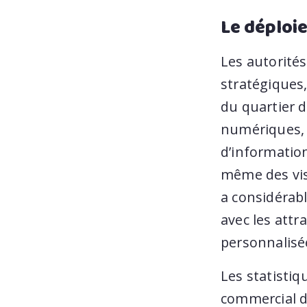
Le déploi
Les autorités
stratégiques,
du quartier d
numériques, 
d’information
même des visi
a considérabl
avec les attr
personnalisée
Les statisti
commercial de