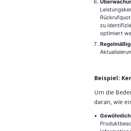
Überwachung
Leistungsken
Rückrufquote
zu identifiz
optimiert w
Regelmäßig
Aktualisieru
Beispiel: K
Um die Bedeu
daran, wie e
Gewöhnlich
Produktbesch