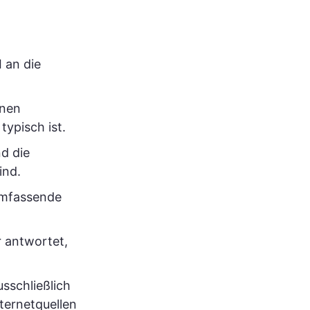
 an die
inen
typisch ist.
d die
ind.
mfassende
r antwortet,
usschließlich
ternetquellen