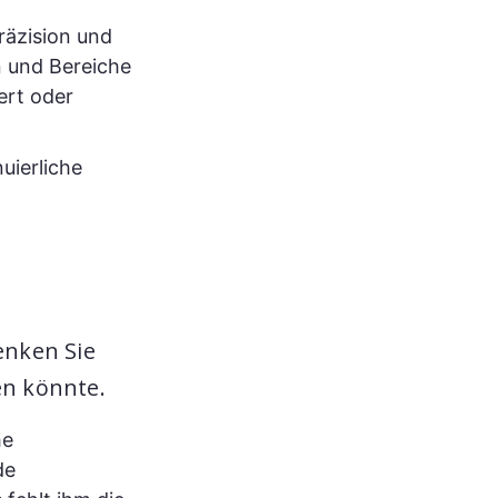
räzision und
n und Bereiche
ert oder
uierliche
enken Sie
en könnte.
he
de