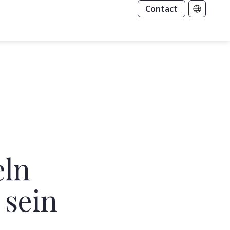
Contact
eln
 sein