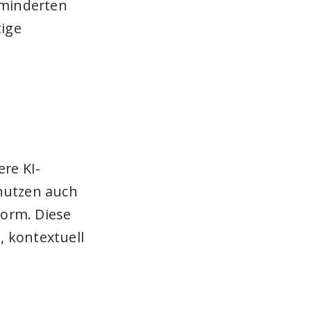
rminderten
tige
ere KI-
 nutzen auch
form. Diese
e, kontextuell