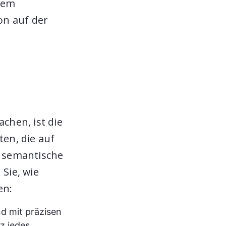
 dem
on auf der
achen, ist die
en, die auf
e semantische
 Sie, wie
en:
nd mit präzisen
z jedes