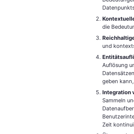
Datenpunkts
Kontextuell
die Bedeutu
Reichhaltig
und kontexts
Entitätsauf
Auflösung u
Datensätzen
geben kann,
Integration
Sammeln und
Datenaufber
Benutzerinte
Zeit kontinu