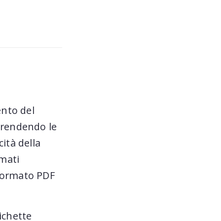
nto del
prendendo le
ità della
rmati
 formato PDF
ichette