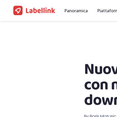
Panoramica
Piattafor
Nuov
con 
dow
By
Boris Motusic