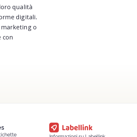
loro qualità
rme digitali.
di marketing o
e con
es
tichette
Informazioni su Labellink